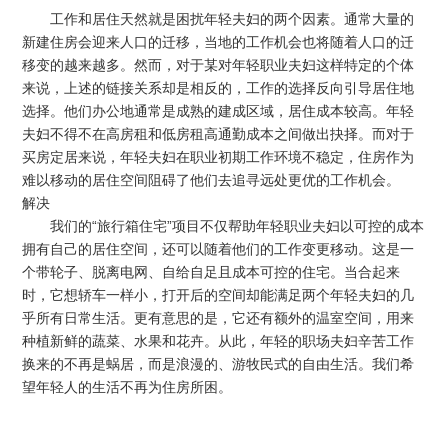
工作和居住天然就是困扰年轻夫妇的两个因素。通常大量的
新建住房会迎来人口的迁移，当地的工作机会也将随着人口的迁
移变的越来越多。然而，对于某对年轻职业夫妇这样特定的个体
来说，上述的链接关系却是相反的，工作的选择反向引导居住地
选择。他们办公地通常是成熟的建成区域，居住成本较高。年轻
夫妇不得不在高房租和低房租高通勤成本之间做出抉择。而对于
买房定居来说，年轻夫妇在职业初期工作环境不稳定，住房作为
难以移动的居住空间阻碍了他们去追寻远处更优的工作机会。
解决
“旅行箱住宅”项目不仅帮助年轻职业夫妇以
可控的成本
我们的
拥有自己的居住空间，还可以随着他们的工作变更移动。这是一
个带轮子、脱离电网、自给自足且成本可控的住宅。当合起来
时，它想轿车一样小，打开后的空间却能满足两个年轻夫妇的几
乎所有日常生活。更有意思的是，它还有额外的温室空间，用来
种植新鲜的蔬菜、水果和花卉。从此，年轻的职场夫妇辛苦工作
换来的不再是蜗居，而是浪漫的、游牧民式的自由生活。我们希
望年轻人的生活不再为住房所困。